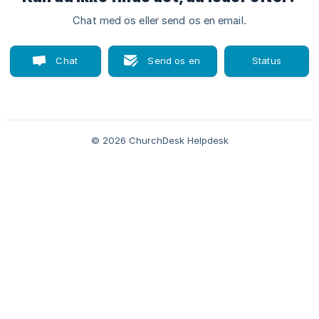
Chat med os eller send os en email.
Chat
Send os en
Status
med os
email
page
© 2026 ChurchDesk Helpdesk